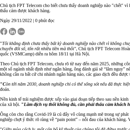
Chủ tịch FPT Telecom cho biết chưa thấy doanh nghiệp nào "chết" vì k
thấu cảm được khách hàng.
Ngày 29/11/2022 |
0
phút đọc
"
Tôi khẳng định chưa thấy bất kỳ doanh nghiệp nào chết vì không chuyể
chuyển đổi số, tốn rất nhiều tiền mà thôi"
, Chủ tịch FPT Telecom Hoàn
quốc (VSMCamp) diễn ra hôm 18/11 tại Hà Nội.
Theo Chủ tịch FPT Telecom, chưa rõ từ nay đến năm 2025, những công
một số ngành nhất định như ngân hàng, ông đánh giá sẽ “lâm nguy” n
không cần ra bất cứ chi nhánh ngân hàng nào, các giao dịch đều được
"
C
òn tới năm 2030, doanh nghiệp chỉ có thể sống sót nếu đã thực hiệ
đoán.
Nền kinh tế trải nghiệm được xếp vào giai đoạn tiếp theo sau nền kinh tế
của xã hội.
"
Làm dịch vụ thôi không đủ, cần phải thấu cảm khách h
Ông còn cho rằng Covid-19 là cú đẩy vô cùng mạnh mẽ trong sự phát tr
nghiệp chợt ý thức rõ ràng về “pain point” – nỗi đau của khách hàng.
"
Giữa mùa cách ly, một cán bộ kỹ thuật của chúng tôi đã đứng trước 