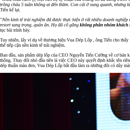
trông cháu 5 tuần không ai đến thăm. Con cái ở xung quanh, nhưng 
Tiến kể lại.
"
Nền kinh tế trải nghiệm đã được thực hiện ở rất nhiều doanh nghiệ
resort sang trọng, quán ăn. Họ đã cố gắng
không phân nhóm khách h
tục bài trình bày.
Tuy nhiên, lấy ví dụ về thương hiệu Vua Dép Lốp , ông Tiến cho thấ
thể tiếp cận nền kinh tế trải nghiệm.
Ban đầu, sản phẩm dép lốp của CEO Nguyễn Tiến Cường về cơ bản khô
thống. Thay đổi nhỏ đầu tiên là việc CEO này quyết định khắc tên riêng
dép thuần màu đen, Vua Dép Lốp bắt đầu làm ra những đôi có dây màu 