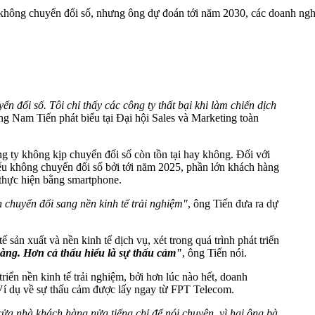
hông chuyển đổi số, nhưng ông dự đoán tới năm 2030, các doanh nghiệp
n đổi số. Tôi chỉ thấy các công ty thất bại khi làm chiến dịch
g Nam Tiến phát biểu tại Đại hội Sales và Marketing toàn
 ty không kịp chuyển đổi số còn tồn tại hay không. Đối với
ếu không chuyển đổi số bởi tới năm 2025, phần lớn khách hàng
 thực hiện bằng smartphone.
n chuyển đổi sang nền kinh tế trải nghiệm"
, ông Tiến đưa ra dự
 sản xuất và nền kinh tế dịch vụ, xét trong quá trình phát triển
àng. Hơn cả thấu hiểu là sự thấu cảm"
, ông Tiến nói.
iển nền kinh tế trải nghiệm, bởi hơn lúc nào hết, doanh
 Ví dụ về sự thấu cảm được lấy ngay từ FPT Telecom.
cửa nhà khách hàng nửa tiếng chỉ để nói chuyện, vì hai ông bà