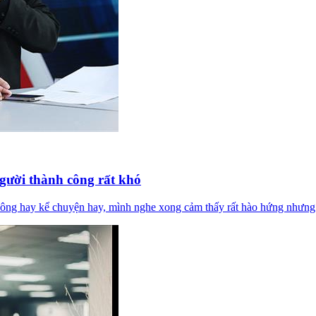
gười thành công rất khó
g hay kể chuyện hay, mình nghe xong cảm thấy rất hào hứng nhưng lại