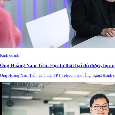
Kinh doanh
Ông Hoàng Nam Tiến: Học từ thất bại thì được, học n
Ông Hoàng Nam Tiến, Chủ tịch FPT Telecom cho rằng, người thành côn