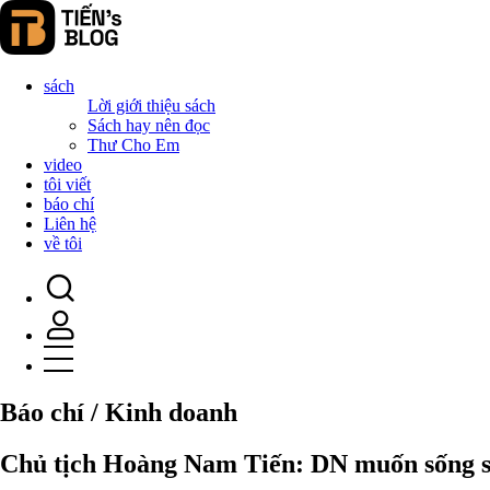
sách
Lời giới thiệu sách
Sách hay nên đọc
Thư Cho Em
video
tôi viết
báo chí
Liên hệ
về tôi
Báo chí / Kinh doanh
Chủ tịch Hoàng Nam Tiến: DN muốn sống sót