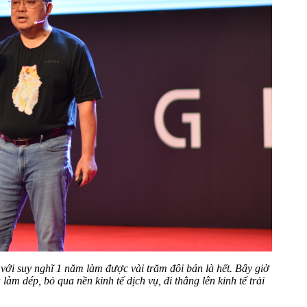
 với suy nghĩ 1 năm làm được vài trăm đôi bán là hết. Bây giờ
làm dép, bỏ qua nền kinh tế dịch vụ, đi thẳng lên kinh tế trải