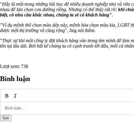
"
Đây là một trong những bài học để nhiều doanh nghiệp nhỏ và vừa có 
nhau để lựa chọn con đường riêng. Nhưng có thể thấy rất rõ:
khi chú
biệt, có nhu cầu khác nhau, chúng ta sẽ có khách hàng"
.
"
Ví dụ mệnh thổ chọn màu dép này, mệnh hỏa chọn màu kia, LGBT thì
được một thị trường vô cùng rộng"
, ông nói thêm.
"
Thực sự khi một công ty đặt khách hàng vào trong tim mình để làm m
tồn tại lâu dài. Bởi bất kể chúng ta có cạnh tranh tới đâu, mỗi cá nhân 
Lượt xem: 738
Bình luận
Gửi