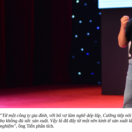
"
Từ một công ty gia đình, với bố vợ làm nghề dép lốp, Cường tiếp nối
họ không đủ sức sản xuất. Vậy là đã đẩy từ một nền kinh tế sản xuất là 
nghiệm"
, ông Tiến phân tích.