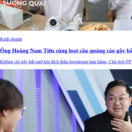
Kinh doanh
Ông Hoàng Nam Tiến cùng loạt câu quảng cáo gây bão
Không chỉ gây bất ngờ khi đích thân livestream bán hàng, Chủ tịch F