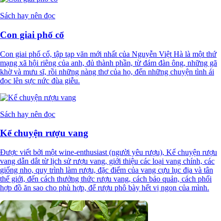
Sách hay nên đọc
Con giai phố cổ
Con giai phố cổ, tập tạp văn mới nhất của Nguyễn Việt Hà là một thứ
mạng xã hội riêng của anh, đủ thành phần, từ đám đàn ông, những gã
khờ và mưu sĩ, rồi những nàng thơ của họ, đến những chuyện tình ái
đọc lên sực nức đùa giễu.
Sách hay nên đọc
Kể chuyện rượu vang
Được viết bởi một wine-enthusiast (người yêu rượu), Kể chuyện rượu
vang dẫn dắt từ lịch sử rượu vang, giới thiệu các loại vang chính, các
giống nho, quy trình làm rượu, đặc điểm của vang cựu lục địa và tân
thế giới, đến cách thưởng thức rượu vang, cách bảo quản, cách phối
hợp đồ ăn sao cho phù hợp, để rượu phô bày hết vị ngon của mình.