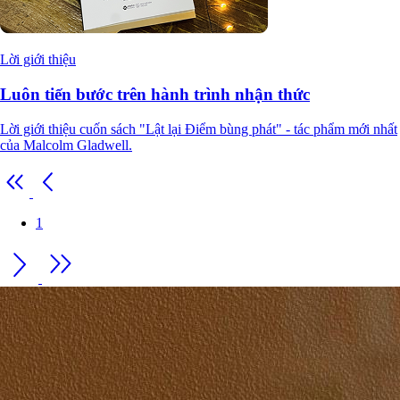
Lời giới thiệu
Luôn tiến bước trên hành trình nhận thức
Lời giới thiệu cuốn sách "Lật lại Điểm bùng phát" - tác phẩm mới nhất
của Malcolm Gladwell.
1