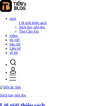
sách
Lời giới thiệu sách
Sách hay nên đọc
Thư Cho Em
video
tôi viết
báo chí
Liên hệ
về tôi
Sách hay nên đọc
Lời giới thiệu sách