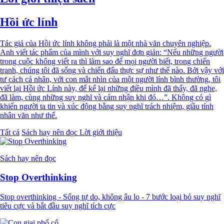
Hồi ức lính
Tác giả của Hồi ức lính không phải là một nhà văn chuyên nghiệp.
Anh viết tác phẩm của mình với suy nghĩ đơn giản: “Nếu những người
trong cuộc không viết ra thì làm sao để mọi người biết, trong chiến
tranh, chúng tôi đã sống và chiến đấu thực sự như thế nào. Bởi vậy với
tư cách cá nhân, với con mắt nhìn của một người lính bình thường, tôi
viết lại Hồi ức Lính này, để kể lại những điều mình đã thấy, đã nghe,
đã làm, cùng những suy nghĩ và cảm nhận khi đó…”. Không có gì
khiến người ta tin và xúc động bằng suy nghĩ trách nhiệm, giầu tính
nhân văn như thế.
Tất cả
Sách hay nên đọc
Lời giới thiệu
Sách hay nên đọc
Stop Overthinking
Stop overthinking - Sống tự do, không âu lo - 7 bước loại bỏ suy nghĩ
tiêu cực và bắt đầu suy nghĩ tích cực