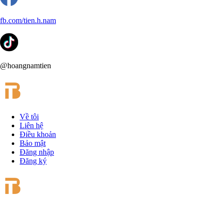
fb.com/tien.h.nam
@hoangnamtien
Về tôi
Liên hệ
Điều khoản
Bảo mật
Đăng nhập
Đăng ký