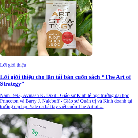
Lời giới thiệu
Lời giới thiệu cho lần tái bản cuốn sách “The Art of
Strategy”
Năm 1993, Avinash K. Dixit - Giáo sư Kinh tế học trường đại học
Princeton và Barry J. Nalebuff - Giáo sư Quản trị và Kinh doanh tại
trường đại học Yale đã bắt tay viết cuốn The Art of ...