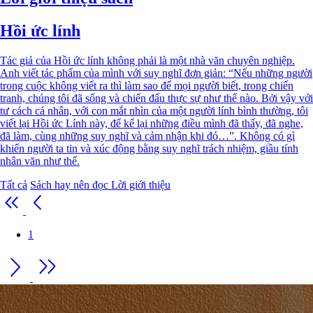
Hồi ức lính
Tác giả của Hồi ức lính không phải là một nhà văn chuyên nghiệp.
Anh viết tác phẩm của mình với suy nghĩ đơn giản: “Nếu những người
trong cuộc không viết ra thì làm sao để mọi người biết, trong chiến
tranh, chúng tôi đã sống và chiến đấu thực sự như thế nào. Bởi vậy với
tư cách cá nhân, với con mắt nhìn của một người lính bình thường, tôi
viết lại Hồi ức Lính này, để kể lại những điều mình đã thấy, đã nghe,
đã làm, cùng những suy nghĩ và cảm nhận khi đó…”. Không có gì
khiến người ta tin và xúc động bằng suy nghĩ trách nhiệm, giầu tính
nhân văn như thế.
Tất cả
Sách hay nên đọc
Lời giới thiệu
1