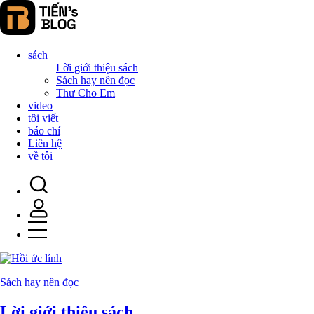
sách
Lời giới thiệu sách
Sách hay nên đọc
Thư Cho Em
video
tôi viết
báo chí
Liên hệ
về tôi
Sách hay nên đọc
Lời giới thiệu sách