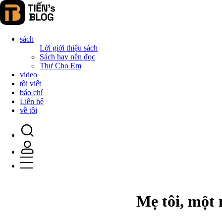
sách
Lời giới thiệu sách
Sách hay nên đọc
Thư Cho Em
video
tôi viết
báo chí
Liên hệ
về tôi
Mẹ tôi, một 