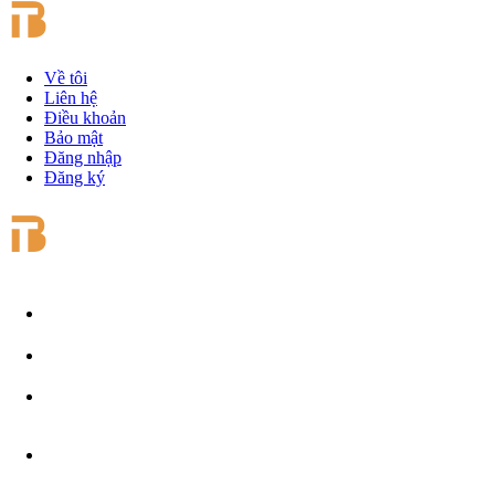
Về tôi
Liên hệ
Điều khoản
Bảo mật
Đăng nhập
Đăng ký