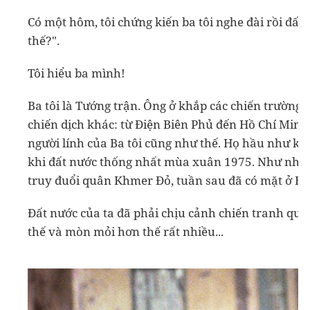
Có một hôm, tôi chứng kiến ba tôi nghe đài rồi đấm
thế?".
Tôi hiểu ba mình!
Ba tôi là Tướng trận. Ông ở khắp các chiến trường
chiến dịch khác: từ Điện Biên Phủ đến Hồ Chí Minh,
người lính của Ba tôi cũng như thế. Họ hầu như kh
khi đất nước thống nhất mùa xuân 1975. Như nhữn
truy đuổi quân Khmer Đỏ, tuần sau đã có mặt ở Bi
Đất nước của ta đã phải chịu cảnh chiến tranh quá
thế và mòn mỏi hơn thế rất nhiều...