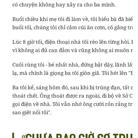
có chuyện không hay xảy ra cho ba mình.
Buổi chiều khi mẹ tôi đi làm về, tôi hiểu bà đã biế
buổi tối, chúng tôi chỉ cắm cúi ăn cơm, cố gắng tr
Lúc 8 giờ tối, điện thoại nhà tôi réo lên từng hồi. 
vì không ai đủ can đảm và cũng không ai muốn mìn
Cuối cùng tôi - bé nhất nhà, đứng bật dậy, lãnh lấ
lạ, mà chính là giọng ba tôi giòn giã. Tôi hét lên "Ba,
Ba tôi kể, sáng hôm đó, sau khi bị trúng đạn, tất c
thoát chết. Ông thoát được ra ngoài, đi bộ về Sở Chỉ
gọi điện về nhà. Tôi vẫn nhớ ông cười rổn rảng tron
sao giết nổi tôi".