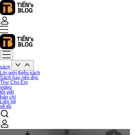
sách
Lời giới thiệu sách
Sách hay nên đọc
Thư Cho Em
video
tôi viết
báo chí
Liên hệ
về tôi