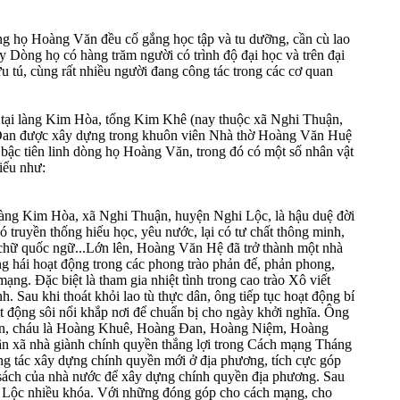
dòng họ Hoàng Văn đều cố gắng học tập và tu dưỡng, cần cù lao
ay Dòng họ có hàng trăm người có trình độ đại học và trên đại
ĩ ưu tú, cùng rất nhiều người đang công tác trong các cơ quan
ại làng Kim Hòa, tổng Kim Khê (nay thuộc xã Nghi Thuận,
Đan được xây dựng trong khuôn viên Nhà thờ Hoàng Văn Huệ
c bậc tiên linh dòng họ Hoàng Văn, trong đó có một số nhân vật
iểu như:
àng Kim Hòa, xã Nghi Thuận, huyện Nghi Lộc, là hậu duệ đời
 truyền thống hiếu học, yêu nước, lại có tư chất thông minh,
à chữ quốc ngữ...Lớn lên, Hoàng Văn Hệ đã trở thành một nhà
g hái hoạt động trong các phong trào phản đế, phản phong,
ng. Đặc biệt là tham gia nhiệt tình trong cao trào Xô viết
 Sau khi thoát khỏi lao tù thực dân, ông tiếp tục hoạt động bí
 động sôi nổi khắp nơi để chuẩn bị cho ngày khởi nghĩa. Ông
on, cháu là Hoàng Khuê, Hoàng Đan, Hoàng Niệm, Hoàng
ân xã nhà giành chính quyền thắng lợi trong Cách mạng Tháng
g tác xây dựng chính quyền mới ở địa phương, tích cực góp
 sách của nhà nước để xây dựng chính quyền địa phương. Sau
 Lộc nhiều khóa. Với những đóng góp cho cách mạng, cho