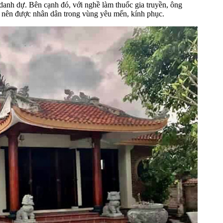
anh dự. Bên cạnh đó, với nghề làm thuốc gia truyền, ông
 nên được nhân dân trong vùng yêu mến, kính phục.