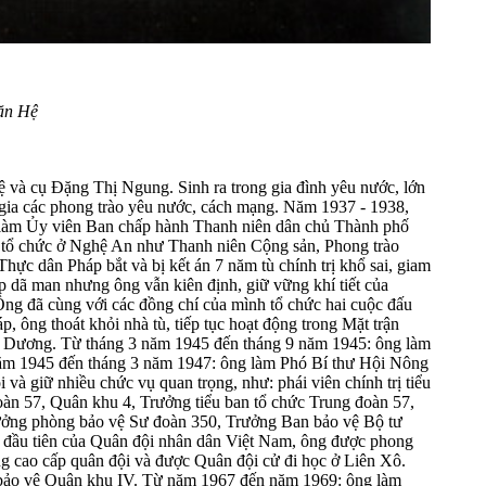
ăn Hệ
à cụ Đặng Thị Ngung. Sinh ra trong gia đình yêu nước, lớn
gia các phong trào yêu nước, cách mạng. Năm 1937 - 1938,
 làm Ủy viên Ban chấp hành Thanh niên dân chủ Thành phố
 tổ chức ở Nghệ An như Thanh niên Cộng sản, Phong trào
ực dân Pháp bắt và bị kết án 7 năm tù chính trị khổ sai, giam
áp dã man nhưng ông vẫn kiên định, giữ vững khí tiết của
 Ông đã cùng với các đồng chí của mình tổ chức hai cuộc đấu
, ông thoát khỏi nhà tù, tiếp tục hoạt động trong Mặt trận
 Dương. Từ tháng 3 năm 1945 đến tháng 9 năm 1945: ông làm
ăm 1945 đến tháng 3 năm 1947: ông làm Phó Bí thư Hội Nông
à giữ nhiều chức vụ quan trọng, như: phái viên chính trị tiểu
oàn 57, Quân khu 4, Trưởng tiểu ban tổ chức Trung đoàn 57,
ưởng phòng bảo vệ Sư đoàn 350, Trưởng Ban bảo vệ Bộ tư
m đầu tiên của Quân đội nhân dân Việt Nam, ông được phong
ng cao cấp quân đội và được Quân đội cử đi học ở Liên Xô.
bảo vệ Quân khu IV. Từ năm 1967 đến năm 1969: ông làm