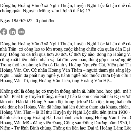
Dòng họ Hoàng Văn ở xã Nghi Thuận, huyện Nghi Lộc là hậu duệ của 
chống quân Nguyên Mông xâm lược ở thế kỷ 13.
Ngày 18/09/2022 |
0
phút đọc
Dòng họ Hoàng Văn ở xã Nghi Thuận, huyện Nghi Lộc là hậu duệ củ
nhà Trần, có công lao to lớn trong cuộc kháng chiến của quân dân Đ
nay, Dòng họ đã trải qua hơn 20 đời. Ở thời kỳ nào, dòng họ Hoàng 
cũng xuất hiện nhiều nhân vật tài đức vẹn toàn, đóng góp cho sự nghi
Trong thời kỳ phong kiến có Danh y Hoàng Nguyên Cát, Viện phó T
Hoàng Văn Cư, Cử nhân Hoàng Văn Thâm – người tham gia sáng lập h
Nghi Thuận đã phát huy nghề y, hành nghề bốc thuốc chữa bệnh cứu ng
Hoàng Văn Trí, ông Hoàng Văn Liên, ông Hoàng Văn Hệ...
Không chỉ là dòng họ có truyền thống nhân ái, hiếu học, học giỏi, m
nước. Phát huy truyền thống, niềm tự hào là con cháu Sát hải Đại vư
làm nên Hào khí Đông A oanh liệt trong lịch sử Dân tộc, trong hai c
của dòng họ Hoàng Văn đã hăng hái lên đường tham gia kháng chiến, x
Hoàng Văn Tâm – là Bí thư Huyện ủy Nghi Lộc đầu tiên (năm 1930 - 
thành cách mạng Hoàng Bá; Lão thành cách mạng Hoàng Văn Liên - C
Hoàng Văn Mỹ - đảng viên Đảng Cộng sản Đông Dương năm 1930, b
Niệm - Tư lệnh Binh chủng Thông tin liên lạc; Đại tá Hoàng Lâm; L