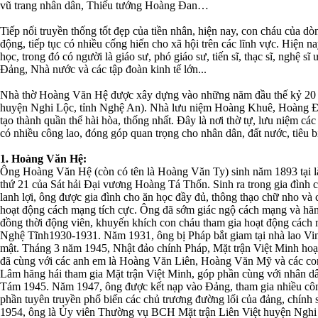
vũ trang nhân dân, Thiếu tướng Hoàng Đan…
Tiếp nối truyền thống tốt đẹp của tiền nhân, hiện nay, con cháu của 
động, tiếp tục có nhiều cống hiến cho xã hội trên các lĩnh vực. Hiện n
học, trong đó có người là giáo sư, phó giáo sư, tiến sĩ, thạc sĩ, nghệ s
Đảng, Nhà nước và các tập đoàn kinh tế lớn...
Nhà thờ Hoàng Văn Hệ được xây dựng vào những năm đầu thế kỷ 20 t
huyện Nghi Lộc, tỉnh Nghệ An). Nhà lưu niệm Hoàng Khuê, Hoàng 
tạo thành quần thể hài hòa, thống nhất. Đây là nơi thờ tự, lưu niệm cá
có nhiều công lao, đóng góp quan trọng cho nhân dân, đất nước, tiêu b
1. Hoàng Văn Hệ:
Ông Hoàng Văn Hệ (còn có tên là Hoàng Văn Ty) sinh năm 1893 tại l
thứ 21 của Sát hải Đại vương Hoàng Tá Thốn. Sinh ra trong gia đình có
lanh lợi, ông được gia đình cho ăn học đầy đủ, thông thạo chữ nho v
hoạt động cách mạng tích cực. Ông đã sớm giác ngộ cách mạng và hăn
đồng thời động viên, khuyến khích con cháu tham gia hoạt động cách mạ
Nghệ Tĩnh1930-1931. Năm 1931, ông bị Pháp bắt giam tại nhà lao Vinh.
mật. Tháng 3 năm 1945, Nhật đảo chính Pháp, Mặt trận Việt Minh hoạt
đã cùng với các anh em là Hoàng Văn Liên, Hoàng Văn Mỹ và các c
Lâm hăng hái tham gia Mặt trận Việt Minh, góp phần cùng với nhân d
Tám 1945. Năm 1947, ông được kết nạp vào Đảng, tham gia nhiều côn
phần tuyên truyền phổ biến các chủ trương đường lối của đảng, chính
1954, ông là Ủy viên Thường vụ BCH Mặt trận Liên Việt huyện Nghi