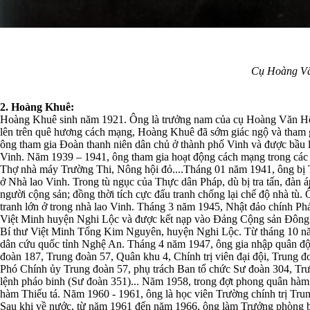
Cụ Hoàng V
2. Hoàng Khuê:
Hoàng Khuê sinh năm 1921. Ông là trưởng nam của cụ Hoàng Văn Hệ v
lên trên quê hương cách mạng, Hoàng Khuê đã sớm giác ngộ và tham 
ông tham gia Đoàn thanh niên dân chủ ở thành phố Vinh và được bầu
Vinh. Năm 1939 – 1941, ông tham gia hoạt động cách mạng trong các
Thợ nhà máy Trường Thi, Nông hội đỏ....Tháng 01 năm 1941, ông bị Th
ở Nhà lao Vinh. Trong tù ngục của Thực dân Pháp, dù bị tra tấn, đàn 
người cộng sản; đồng thời tích cực đấu tranh chống lại chế độ nhà tù.
tranh lớn ở trong nhà lao Vinh. Tháng 3 năm 1945, Nhật đảo chính Pháp
Việt Minh huyện Nghi Lộc và được kết nạp vào Đảng Cộng sản Đông
Bí thư Việt Minh Tổng Kim Nguyên, huyện Nghi Lộc. Từ tháng 10 n
dân cứu quốc tỉnh Nghệ An. Tháng 4 năm 1947, ông gia nhập quân đội v
đoàn 187, Trung đoàn 57, Quân khu 4, Chính trị viên đại đội, Trung đ
Phó Chính ủy Trung đoàn 57, phụ trách Ban tổ chức Sư đoàn 304, Tr
lệnh pháo binh (Sư đoàn 351)... Năm 1958, trong đợt phong quân hà
hàm Thiếu tá. Năm 1960 - 1961, ông là học viên Trường chính trị Tru
Sau khi về nước, từ năm 1961 đến năm 1966, ông làm Trưởng phòng 