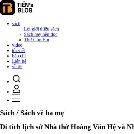
sách
Lời giới thiệu sách
Sách hay nên đọc
Thư Cho Em
video
tôi viết
báo chí
Liên hệ
về tôi
Sách / Sách về ba mẹ
Di tích lịch sử Nhà thờ Hoàng Văn Hệ và 