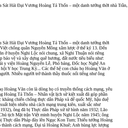
Sát Hải Đại Vương Hoàng Tá Thốn – một danh tướng thời nhà Trần, có
a Sát Hải Đại Vương Hoàng Tá Thốn – một danh tướng thời
ại Việt chống quân Nguyên Mông xâm lược ở thế kỷ 13. Đến
Văn ở huyện Nghi Lộc nói chung, xã Nghi Thuận nói riêng
ệp bảo vệ và xây dựng quê hương, đất nước tiêu biểu như:
hái y viện Hoàng Nguyên Lễ, Phó bảng, Đốc học Nghệ An
ội Y học Trung Kỳ... Các thế hệ con cháu họ Hoàng Văn ở
ười. Nhiều người trở thành thầy thuốc nổi tiếng như ông
à họ Hoàng Văn còn là dòng họ có truyền thống cách mạng, yêu
ơng Hoàng Tá Thốn – Nhân vật lịch sử kiệt xuất đã góp phần
uộc kháng chiến chống thực dân Pháp và đế quốc Mỹ, hậu duệ
uất hiện nhiều nhà cách mạng trung kiên, xuất sắc như
1932), ông đã bị Thực dân Pháp xử tử hình năm 1932; Lão
hủ tịch Mặt trận Việt minh huyện Nghi Lộc năm 1945; ông
ị Thực dân Pháp đày lên Ngục Kon Tum; Thiếu tướng Hoàng
ão thành cách mạng, Đại tá Hoàng Khuê; Anh hùng lực lượng