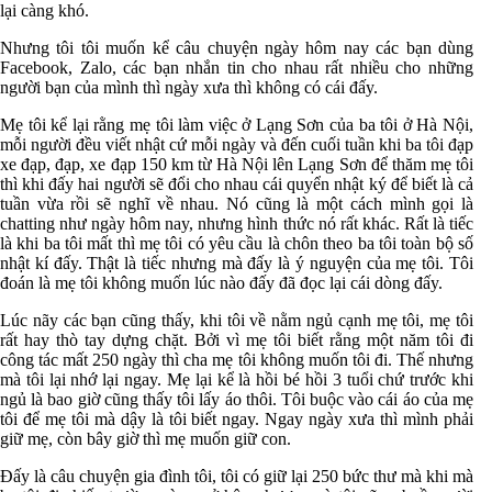
lại càng khó.
Nhưng tôi tôi muốn kể câu chuyện ngày hôm nay các bạn dùng
Facebook, Zalo, các bạn nhắn tin cho nhau rất nhiều cho những
người bạn của mình thì ngày xưa thì không có cái đấy.
Mẹ tôi kể lại rằng mẹ tôi làm việc ở Lạng Sơn của ba tôi ở Hà Nội,
mỗi người đều viết nhật cứ mỗi ngày và đến cuối tuần khi ba tôi đạp
xe đạp, đạp, xe đạp 150 km từ Hà Nội lên Lạng Sơn để thăm mẹ tôi
thì khi đấy hai người sẽ đổi cho nhau cái quyển nhật ký để biết là cả
tuần vừa rồi sẽ nghĩ về nhau. Nó cũng là một cách mình gọi là
chatting như ngày hôm nay, nhưng hình thức nó rất khác. Rất là tiếc
là khi ba tôi mất thì mẹ tôi có yêu cầu là chôn theo ba tôi toàn bộ số
nhật kí đấy. Thật là tiếc nhưng mà đấy là ý nguyện của mẹ tôi. Tôi
đoán là mẹ tôi không muốn lúc nào đấy đã đọc lại cái dòng đấy.
Lúc nãy các bạn cũng thấy, khi tôi về nằm ngủ cạnh mẹ tôi, mẹ tôi
rất hay thò tay dựng chặt. Bởi vì mẹ tôi biết rằng một năm tôi đi
công tác mất 250 ngày thì cha mẹ tôi không muốn tôi đi. Thế nhưng
mà tôi lại nhớ lại ngay. Mẹ lại kể là hồi bé hồi 3 tuổi chứ trước khi
ngủ là bao giờ cũng thấy tôi lấy áo thôi. Tôi buộc vào cái áo của mẹ
tôi để mẹ tôi mà dậy là tôi biết ngay. Ngay ngày xưa thì mình phải
giữ mẹ, còn bây giờ thì mẹ muốn giữ con.
Đấy là câu chuyện gia đình tôi, tôi có giữ lại 250 bức thư mà khi mà