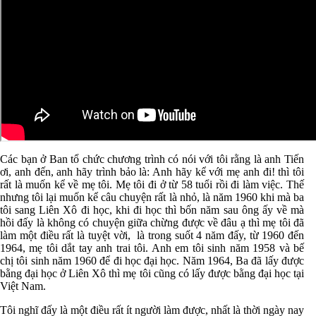
Các bạn ở Ban tổ chức chương trình có nói với tôi rằng là anh Tiến
ơi, anh đến, anh hãy trình bảo là: Anh hãy kể với mẹ anh đi! thì tôi
rất là muốn kể về mẹ tôi. Mẹ tôi đi ở từ 58 tuổi rồi đi làm việc. Thế
nhưng tôi lại muốn kể câu chuyện rất là nhỏ, là năm 1960 khi mà ba
tôi sang Liên Xô đi học, khi đi học thì bốn năm sau ông ấy về mà
hồi đấy là không có chuyện giữa chừng được về đâu ạ thì mẹ tôi đã
làm một điều rất là tuyệt vời,
là trong suốt 4 năm đấy, từ 1960 đến
1964, mẹ tôi dắt tay anh trai tôi. Anh em tôi sinh năm 1958 và bế
chị tôi sinh năm 1960 để đi học đại học. Năm 1964, Ba đã lấy được
bằng đại học ở Liên Xô thì mẹ tôi cũng có lấy được bằng đại học tại
Việt Nam.
Tôi nghĩ đấy là một điều rất ít người làm được, nhất là thời ngày nay