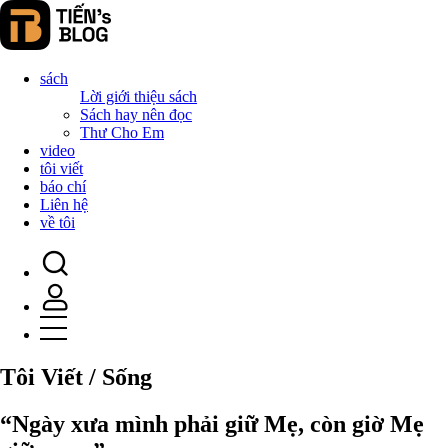
sách
Lời giới thiệu sách
Sách hay nên đọc
Thư Cho Em
video
tôi viết
báo chí
Liên hệ
về tôi
Tôi Viết / Sống
“Ngày xưa mình phải giữ Mẹ, còn giờ Mẹ