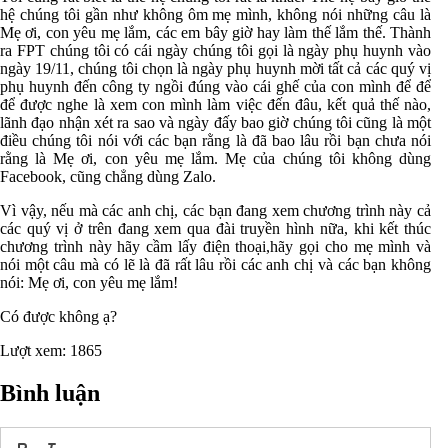
hệ chúng tôi gần như không ôm mẹ mình, không nói những câu là
Mẹ ơi, con yêu mẹ lắm, các em bây giờ hay làm thế lắm thế. Thành
ra FPT chúng tôi có cái ngày chúng tôi gọi là ngày phụ huynh vào
ngày 19/11, chúng tôi chọn là ngày phụ huynh mời tất cả các quý vị
phụ huynh đến công ty ngồi đúng vào cái ghế của con mình để để
để được nghe là xem con mình làm việc đến đâu, kết quả thế nào,
lãnh đạo nhận xét ra sao và ngày đấy bao giờ chúng tôi cũng là một
điều chúng tôi nói với các bạn rằng là đã bao lâu rồi bạn chưa nói
rằng là Mẹ ơi, con yêu mẹ lắm. Mẹ của chúng tôi không dùng
Facebook, cũng chẳng dùng Zalo.
Vì vậy, nếu mà các anh chị, các bạn đang xem chương trình này cả
các quý vị ở trên đang xem qua đài truyền hình nữa, khi kết thúc
chương trình này hãy cầm lấy điện thoại,hãy gọi cho mẹ mình và
nói một câu mà có lẽ là đã rất lâu rồi các anh chị và các bạn không
nói: Mẹ ơi, con yêu mẹ lắm!
Có được không ạ
?
Lượt xem: 1865
Bình luận