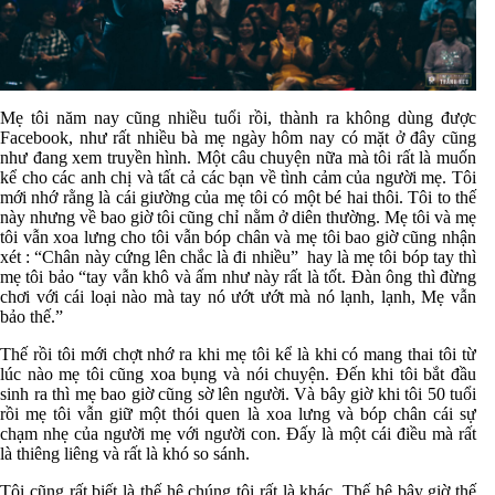
Mẹ tôi năm nay cũng nhiều tuổi rồi, thành ra không dùng được
Facebook, như rất nhiều bà mẹ ngày hôm nay có mặt ở đây cũng
như đang xem truyền hình. Một câu chuyện nữa mà tôi rất là muốn
kể cho các anh chị và tất cả các bạn về tình cảm của người mẹ. Tôi
mới nhớ rằng là cái giường của mẹ tôi có một bé hai thôi. Tôi to thế
này nhưng về bao giờ tôi cũng chỉ nằm ở diên thường. Mẹ tôi và mẹ
tôi vẫn xoa lưng cho tôi vẫn bóp chân và mẹ tôi bao giờ cũng nhận
xét : “Chân này cứng lên chắc là đi nhiều”
hay là mẹ tôi bóp tay thì
mẹ tôi bảo “tay vẫn khô và ấm như này rất là tốt. Đàn ông thì đừng
chơi với cái loại nào mà tay nó ướt ướt mà nó lạnh, lạnh, Mẹ vẫn
bảo thế.”
Thế rồi tôi mới chợt nhớ ra khi mẹ tôi kể là khi có mang thai tôi từ
lúc nào mẹ tôi cũng xoa bụng và nói chuyện. Đến khi tôi bắt đầu
sinh ra thì mẹ bao giờ cũng sờ lên người. Và bây giờ khi tôi 50 tuổi
rồi mẹ tôi vẫn giữ một thói quen là xoa lưng và bóp chân cái sự
chạm nhẹ của người mẹ với người con. Đấy là một cái điều mà rất
là thiêng liêng và rất là khó so sánh.
Tôi cũng rất biết là thế hệ chúng tôi rất là khác. Thế hệ bây giờ thế