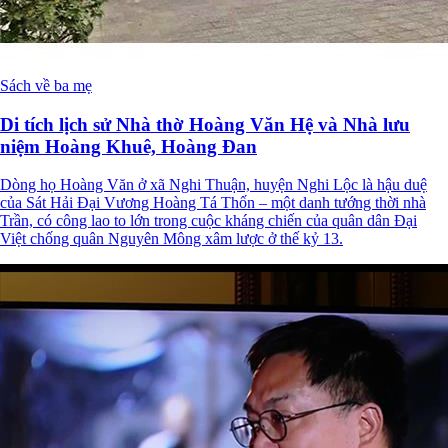
Sách về ba mẹ
Di tích lịch sử Nhà thờ Hoàng Văn Hệ và Nhà lưu
niệm Hoàng Khuê, Hoàng Đan
Dòng họ Hoàng Văn ở xã Nghi Thuận, huyện Nghi Lộc là hậu duệ
của Sát Hải Đại Vương Hoàng Tá Thốn – một danh tướng thời nhà
Trần, có công lao to lớn trong cuộc kháng chiến của quân dân Đại
Việt chống quân Nguyên Mông xâm lược ở thế kỷ 13.