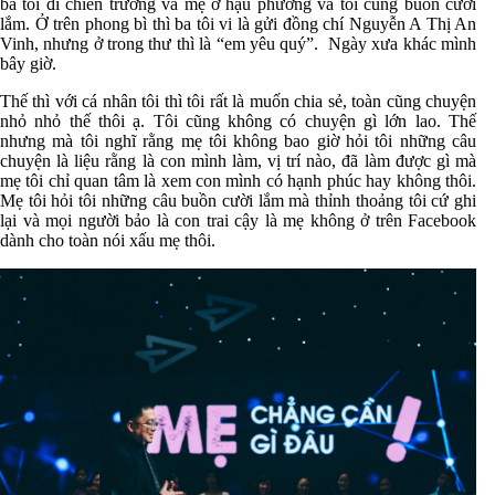
ba tôi đi chiến trường và mẹ ở hậu phương và tôi cũng buồn cười
lắm. Ở trên phong bì thì ba tôi vi là gửi đồng chí Nguyễn A Thị An
Vinh, nhưng ở trong thư thì là “em yêu quý”.
Ngày xưa khác mình
bây giờ.
Thế thì với cá nhân tôi thì tôi rất là muốn chia sẻ, toàn cũng chuyện
nhỏ nhỏ thế thôi ạ. Tôi cũng không có chuyện gì lớn lao. Thế
nhưng mà tôi nghĩ rằng mẹ tôi không bao giờ hỏi tôi những câu
chuyện là liệu rằng là con mình làm, vị trí nào, đã làm được gì mà
mẹ tôi chỉ quan tâm là xem con mình có hạnh phúc hay không thôi.
Mẹ tôi hỏi tôi những câu buồn cười lắm mà thỉnh thoảng tôi cứ ghi
lại và mọi người bảo là con trai cậy là mẹ không ở trên Facebook
dành cho toàn nói xấu mẹ thôi.