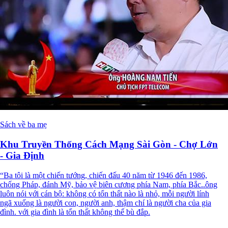
Sách về ba mẹ
Khu Truyền Thống Cách Mạng Sài Gòn - Chợ Lớn
- Gia Định
“Ba tôi là một chiến tướng, chiến đấu 40 năm từ 1946 đến 1986,
chống Pháp, đánh Mỹ, bảo vệ biên cương phía Nam, phía Bắc..ông
luôn nói với cán bộ: không có tổn thất nào là nhỏ, mỗi người lính
ngã xuống là người con, người anh, thậm chí là người cha của gia
đình. với gia đình là tổn thất không thể bù đắp.