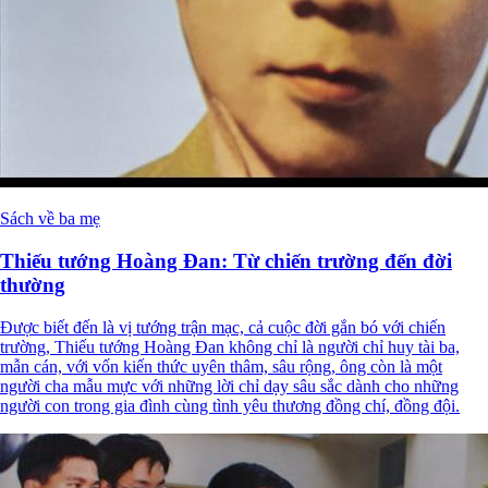
Sách về ba mẹ
Thiếu tướng Hoàng Đan: Từ chiến trường đến đời
thường
Được biết đến là vị tướng trận mạc, cả cuộc đời gắn bó với chiến
trường, Thiếu tướng Hoàng Đan không chỉ là người chỉ huy tài ba,
mẫn cán, với vốn kiến thức uyên thâm, sâu rộng, ông còn là một
người cha mẫu mực với những lời chỉ dạy sâu sắc dành cho những
người con trong gia đình cùng tình yêu thương đồng chí, đồng đội.