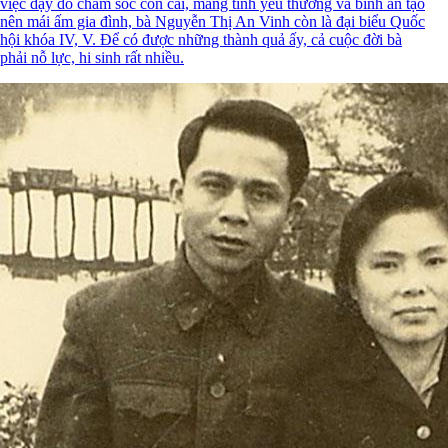
việc dạy dỗ chăm sóc con cái, mang tình yêu thương và bình an tạo
nên mái ấm gia đình, bà Nguyễn Thị An Vinh còn là đại biểu Quốc
hội khóa IV, V. Để có được những thành quả ấy, cả cuộc đời bà
phải nỗ lực, hi sinh rất nhiều.