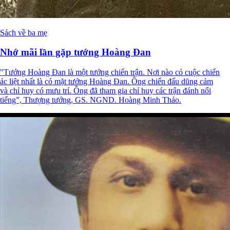
Sách về ba mẹ
Nhớ mãi lần gặp tướng Hoàng Đan
"Tướng Hoàng Đan là một tướng chiến trận. Nơi nào có cuộc chiến
ác liệt nhất là có mặt tướng Hoàng Đan. Ông chiến đấu dũng cảm
và chỉ huy có mưu trí. Ông đã tham gia chỉ huy các trận đánh nổi
tiếng”, Thượng tướng, GS. NGND. Hoàng Minh Thảo.