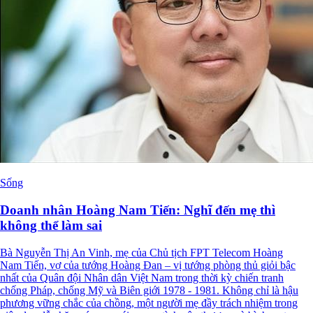
Sống
Doanh nhân Hoàng Nam Tiến: Nghĩ đến mẹ thì
không thể làm sai
Bà Nguyễn Thị An Vinh, mẹ của Chủ tịch FPT Telecom Hoàng
Nam Tiến, vợ của tướng Hoàng Đan – vị tướng phòng thủ giỏi bậc
nhất của Quân đội Nhân dân Việt Nam trong thời kỳ chiến tranh
chống Pháp, chống Mỹ và Biên giới 1978 - 1981. Không chỉ là hậu
phương vững chắc của chồng, một người mẹ đầy trách nhiệm trong