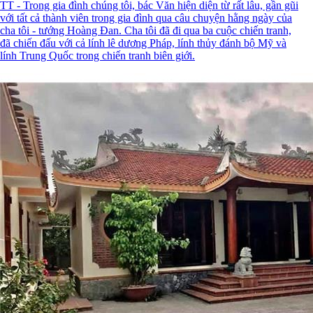
TT - Trong gia đình chúng tôi, bác Văn hiện diện từ rất lâu, gần gũi
với tất cả thành viên trong gia đình qua câu chuyện hằng ngày của
cha tôi - tướng Hoàng Đan. Cha tôi đã đi qua ba cuộc chiến tranh,
đã chiến đấu với cả lính lê dương Pháp, lính thủy đánh bộ Mỹ và
lính Trung Quốc trong chiến tranh biên giới.