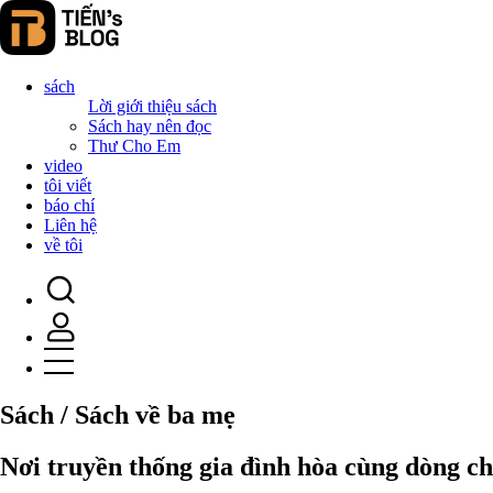
sách
Lời giới thiệu sách
Sách hay nên đọc
Thư Cho Em
video
tôi viết
báo chí
Liên hệ
về tôi
Sách / Sách về ba mẹ
Nơi truyền thống gia đình hòa cùng dòng ch