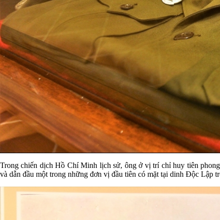
Trong chiến dịch Hồ Chí Minh lịch sử, ông ở vị trí chỉ huy tiên pho
và dẫn đầu một trong những đơn vị đầu tiên có mặt tại dinh Độc Lập t