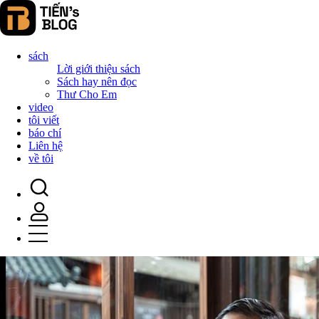
sách
Lời giới thiệu sách
Sách hay nên đọc
Thư Cho Em
video
tôi viết
báo chí
Liên hệ
về tôi