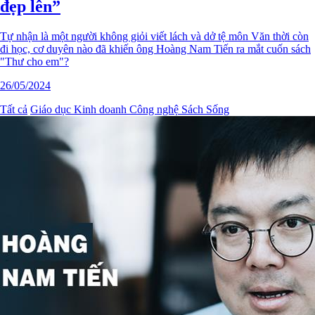
đẹp lên”
Tự nhận là một người không giỏi viết lách và dở tệ môn Văn thời còn
đi học, cơ duyên nào đã khiến ông Hoàng Nam Tiến ra mắt cuốn sách
"Thư cho em"?
26/05/2024
Tất cả
Giáo dục
Kinh doanh
Công nghệ
Sách
Sống