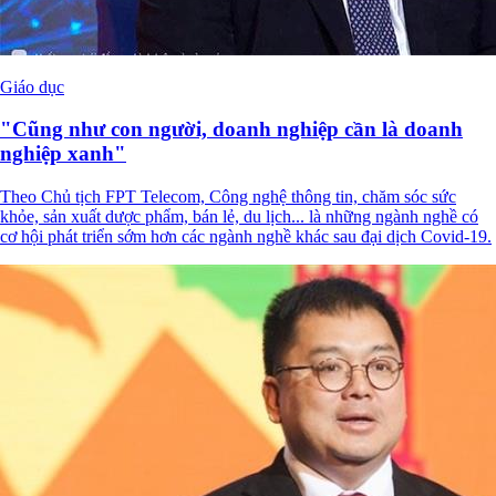
Giáo dục
"Cũng như con người, doanh nghiệp cần là doanh
nghiệp xanh"
Theo Chủ tịch FPT Telecom, Công nghệ thông tin, chăm sóc sức
khỏe, sản xuất dược phẩm, bán lẻ, du lịch... là những ngành nghề có
cơ hội phát triển sớm hơn các ngành nghề khác sau đại dịch Covid-19.