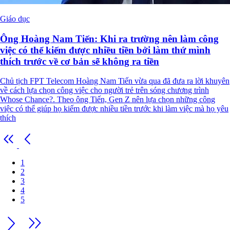
Giáo dục
Ông Hoàng Nam Tiến: Khi ra trường nên làm công
việc có thể kiếm được nhiều tiền bởi làm thứ mình
thích trước về cơ bản sẽ không ra tiền
Chủ tịch FPT Telecom Hoàng Nam Tiến vừa qua đã đưa ra lời khuyên
về cách lựa chọn công việc cho người trẻ trên sóng chương trình
Whose Chance?. Theo ông Tiến, Gen Z nên lựa chọn những công
việc có thể giúp họ kiếm được nhiều tiền trước khi làm việc mà họ yêu
thích
1
2
3
4
5