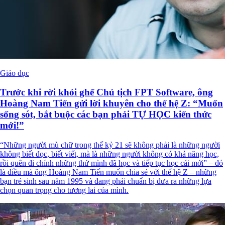
Giáo dục
Trước khi rời khỏi ghế Chủ tịch FPT Software, ông
Hoàng Nam Tiến gửi lời khuyên cho thế hệ Z: “Muốn
sống sót, bắt buộc các bạn phải TỰ HỌC kiến thức
mới!”
“Những người mù chữ trong thế kỷ 21 sẽ không phải là những người
không biết đọc, biết viết, mà là những người không có khả năng học,
rồi quên đi chính những thứ mình đã học và tiếp tục học cái mới” – đó
là điều mà ông Hoàng Nam Tiến muốn chia sẻ với thế hệ Z – những
bạn trẻ sinh sau năm 1995 và đang phải chuẩn bị đưa ra những lựa
chọn quan trọng cho tương lai của mình.