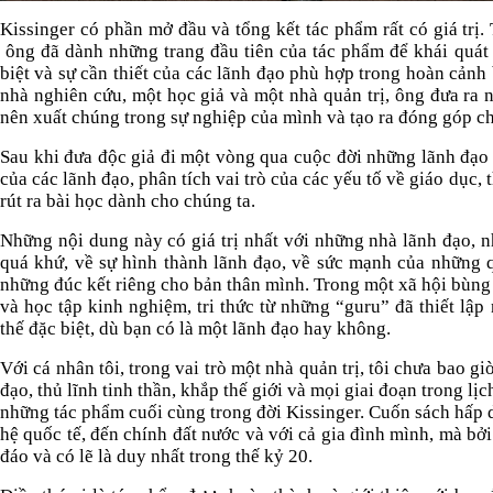
Kissinger có phần mở đầu và tổng kết tác phẩm rất có giá trị. 
ông đã dành những trang đầu tiên của tác phẩm để khái quát c
biệt và sự cần thiết của các lãnh đạo phù hợp trong hoàn cảnh 
nhà nghiên cứu, một học giả và một nhà quản trị, ông đưa ra 
nên xuất chúng trong sự nghiệp của mình và tạo ra đóng góp cho
Sau khi đưa độc giả đi một vòng qua cuộc đời những lãnh đạo ki
của các lãnh đạo, phân tích vai trò của các yếu tố về giáo dục
rút ra bài học dành cho chúng ta.
Những nội dung này có giá trị nhất với những nhà lãnh đạo, n
quá khứ, về sự hình thành lãnh đạo, về sức mạnh của những 
những đúc kết riêng cho bản thân mình. Trong một xã hội bùng n
và học tập kinh nghiệm, tri thức từ những “guru” đã thiết lập
thế đặc biệt, dù bạn có là một lãnh đạo hay không.
Với cá nhân tôi, trong vai trò một nhà quản trị, tôi chưa bao 
đạo, thủ lĩnh tinh thần, khắp thế giới và mọi giai đoạn trong lị
những tác phẩm cuối cùng trong đời Kissinger. Cuốn sách hấp 
hệ quốc tế, đến chính đất nước và với cả gia đình mình, mà bởi
đáo và có lẽ là duy nhất trong thế kỷ 20.