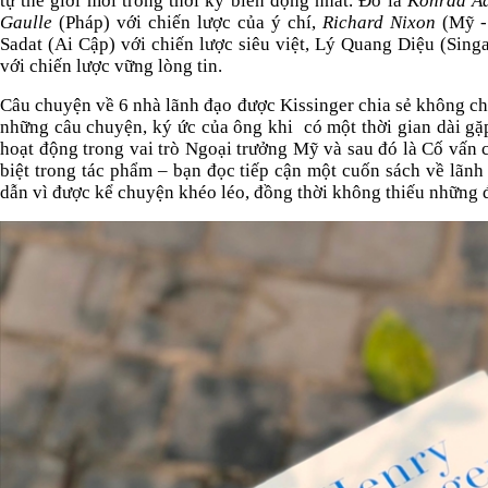
tự thế giới mới trong thời kỳ biến động nhất. Đó là
Konrad A
Gaulle
(Pháp) với chiến lược của ý chí,
Richard Nixon
(Mỹ - 
Sadat (Ai Cập) với chiến lược siêu việt, Lý Quang Diệu (Sing
với chiến lược vững lòng tin.
Câu chuyện về 6 nhà lãnh đạo được Kissinger chia sẻ không chỉ
những câu chuyện, ký ức của ông khi
có một thời gian dài gặ
hoạt động trong vai trò Ngoại trưởng Mỹ và sau đó là Cố vấn 
biệt trong tác phẩm – bạn đọc tiếp cận một cuốn sách về lãnh
dẫn vì được kể chuyện khéo léo, đồng thời không thiếu những đ