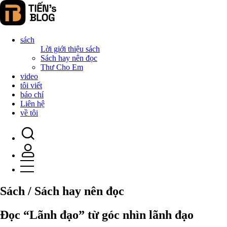
sách
Lời giới thiệu sách
Sách hay nên đọc
Thư Cho Em
video
tôi viết
báo chí
Liên hệ
về tôi
Sách / Sách hay nên đọc
Đọc “Lãnh đạo” từ góc nhìn lãnh đạo