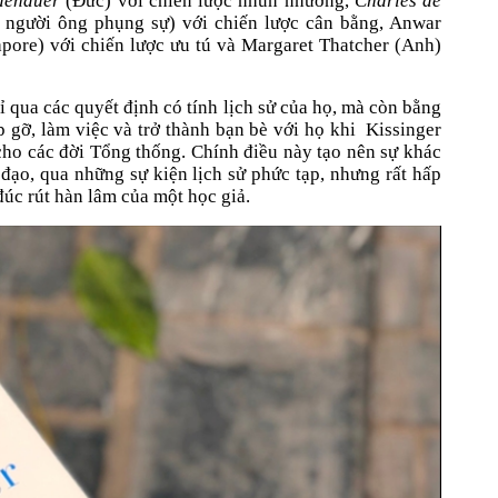
denauer
(Đức) với chiến lược nhún nhường,
Charles de
người ông phụng sự) với chiến lược cân bằng, Anwar
apore) với chiến lược ưu tú và Margaret Thatcher (Anh)
 qua các quyết định có tính lịch sử của họ, mà còn bằng
p gỡ, làm việc và trở thành bạn bè với họ khi
Kissinger
cho các đời Tổng thống. Chính điều này tạo nên sự khác
 đạo, qua những sự kiện lịch sử phức tạp, nhưng rất hấp
úc rút hàn lâm của một học giả.