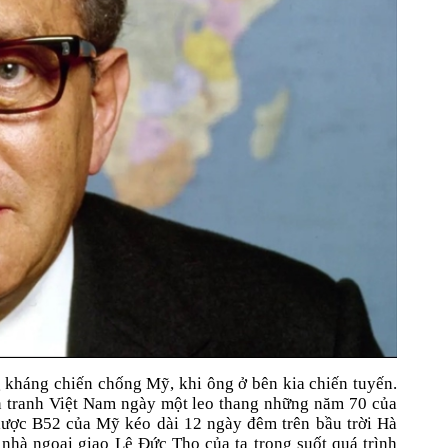
g kháng chiến chống Mỹ, khi ông ở bên kia chiến tuyến.
n tranh Việt Nam ngày một leo thang những năm 70 của
 lược B52 của Mỹ kéo dài 12 ngày đêm trên bầu trời Hà
 nhà ngoại giao Lê Đức Thọ của ta trong suốt quá trình