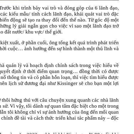
Trước khi trình bày vai trò và đóng góp của 6 lãnh đạo,
ác kiểu mẫu/ tính cách lãnh đạo, khái quát vai trò đặc
biến động sẽ tạo ra thay đổi đến thế nào. Từ góc độ một
những lý giải ngắn gọn cho việc vì sao một lãnh đạo trở
 đất nước/ khu vực/ thế giới.
ệt xuất, ở phần cuối, ông tổng kết quá trình phát triển
, thời cuộc… ảnh hưởng đến sự hình thành một thủ lĩnh và
hà quản lý và hoạch định chính sách trong việc hiểu về
quyết định ở thời điểm quan trọng… đồng thời có được
ổ thông tin và có phần hỗn loạn, thì việc tìm hiểu được
 nên lịch sử đương đại như Kissinger sẽ cho bạn một lợi
giờ thôi hứng thú với câu chuyện xung quanh các nhà lãnh
ch sử. Vì vậy, tôi dành sự quan tâm đặc biệt cho một trong
dẫn tôi không chỉ vì sự ảnh hưởng của ông đến mối quan
 chính đề tài và cách thức triển khai tác phẩm này – độc