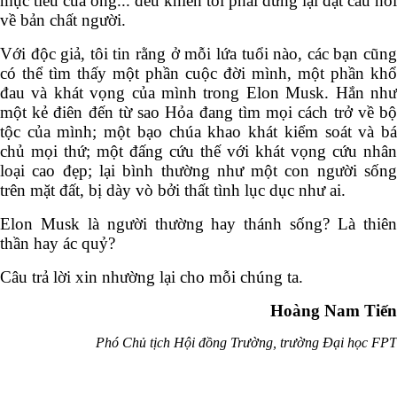
gần như không thể đảo ngược. Từng bước đường của
Elon khi lớn lên, khi đi học, khi lập gia đình, khi mất
đứa con đầu lòng, cho đến sự kiên trì, kiên định, kiên
nhẫn đến lì lợm để đạt được mục tiêu của ông... đều
khiến tôi phải dừng lại đặt câu hỏi về bản chất người.
Với độc giả, tôi tin rằng ở mỗi lứa tuổi nào, các bạn
cũng có thể tìm thấy một phần cuộc đời mình, một
phần khổ đau và khát vọng của mình trong Elon Musk.
Hắn như một kẻ điên đến từ sao Hỏa đang tìm mọi cách
trở về bộ tộc của mình; một bạo chúa khao khát kiểm
soát và bá chủ mọi thứ; một đấng cứu thế với khát vọng
cứu nhân loại cao đẹp; lại bình thường như một con
người sống trên mặt đất, bị dày vò bởi thất tình lục dục
như ai.
Elon Musk là người thường hay thánh sống? Là thiên
thần hay ác quỷ?
Câu trả lời xin nhường lại cho mỗi chúng ta.