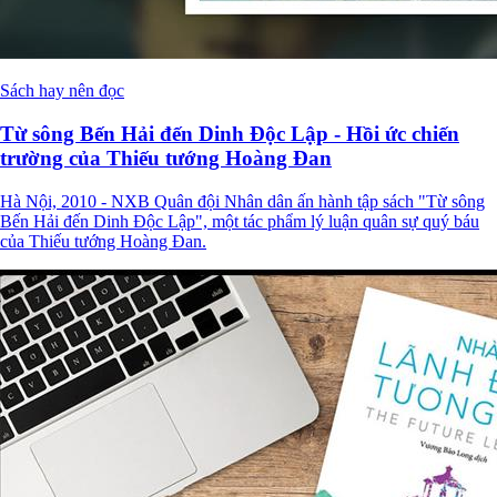
Sách hay nên đọc
Từ sông Bến Hải đến Dinh Độc Lập - Hồi ức chiến
trường của Thiếu tướng Hoàng Đan
Hà Nội, 2010 - NXB Quân đội Nhân dân ấn hành tập sách "Từ
sông Bến Hải đến Dinh Độc Lập", một tác phẩm lý luận quân sự
quý báu của Thiếu tướng Hoàng Đan.