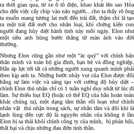
của mình, đẩy mình bứt rễ khỏi Nam Phi, đến Mỹ bán
mạng cho những ước vọng công nghệ. Những đổi thay
mà Elon tạo ra thời gian qua, từ xe ô tô điện, khao khát
lên sao Hỏa cho đến việc cấy chip vào não người... cho
ta thấy rõ ông ta muốn mang tương lai mới đến trái đất,
thậm chí là tạo ra một trái đất mới cho nhân loại, khi
chứng kiến con người đang hủy diệt hành tinh này mỗi
ngày. Elon như một siêu anh hùng bước thẳng từ màn
ảnh vào đời thường.
Nhưng Elon cũng gần như một “ác quỷ” với chính bản
thân mình và toàn bộ gia đình, bạn bè và đồng nghiệp.
Hắn áp lực tới tất cả những người xung quanh mình
phải theo kịp anh ta. Những bước nhảy vọt của Elon
được đổi bằng sự làm việc và sáng tạo với cường độ
hủy diệt – chính Elon thú nhận chỉ có 1 tuần nghỉ duy
nhất từ lúc đi làm. Sự thiếu hụt EQ (hoặc có thể EQ của
hắn hoàn toàn khác chúng ta), một dạng tâm thần rối
loạn như chính nhân vật
thú nhận trong sách, sự nhẫn
tâm và đôi khi là lạnh lùng đến cực độ là nguyên nhân
của không ít lần Elon bị sa thải khỏi chính công ty của