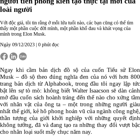
đến người tiên phong kiến tạo thực tại
mới của loài người
Với độc giả, tôi tin rằng ở mỗi lứa tuổi nào, các bạn cũng có thể tìm
thấy một phần cuộc đời mình, một phần khổ đau và khát vọng của
mình trong Elon Musk.
Ngày 09/12/2023 |
0
phút đọc
Ngay khi cầm bản dịch đồ sộ của cuốn Tiểu sử Elon
Musk – đồ sộ theo đúng nghĩa đen của nó với hơn 800
trang bản dịch từ Alphabook, trong đầu tôi ngay lập tức
bật lên sự tò mò: không biết Walter Isaacson sẽ dàn
cảnh mở đầu cuốn sách hoành tráng đến thế nào cho
xứng tầm với nhân vật của ông ta – một trong những
người giàu nhất thế giới, kẻ hô phong hoán vũ của
ngành công nghệ, thần tượng của giới khởi nghiệp với
những quyết định không tưởng, đã và đang tạo ra
những thay đổi vượt bậc cho nhân loại suốt mấy chục
năm nay.