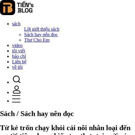
sách
Lời giới thiệu sách
Sách hay nên đọc
Thư Cho Em
video
tôi viết
báo chí
Liên hệ
về tôi
Sách / Sách hay nên đọc
Từ kẻ trốn chạy khỏi cái nôi nhân loại