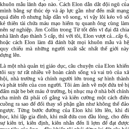
làm ngọn đuốc trong đêm tối và tạo ra những thay đổi
vĩ đại như vậy.
Ở vai trò một nhà quản trị, khó để nói Elon Musk ở
một khuôn mẫu lãnh đạo nào. Cách Elon dẫn dắt đội
ngũ của mình bằng sự thúc ép và áp lực gần như đến
mất mạng quá điên rồ nhưng hấp dẫn vô song, vì vậy
lôi kéo vô số kẻ thiên tài chứa máu mạo hiểm tụ quanh
ông cùng làm nên sự nghiệp. Jim Collin trong Từ tốt
đến vĩ đại đã chia nhà lãnh đạo thành 5 cấp, thì với tôi,
Elon vượt cả...cấp 6, hoặc cách Elon làm đã đánh bật
mọi khuôn mẫu và hệ quy chiếu mà những người xuất
sắc nhất thế giới này dựng lên.
Là một nhà quản trị giáo dục, câu chuyện của Elon
khiến tôi suy tư rất nhiều về hoàn cảnh sống và vai trò
của xã hội, nhà trường và chính người lớn trong sự
hình thành và phát triển của con người. Tôi ám ảnh về
một đứa trẻ bị đấm mặt be bét máu ở trường, bị nhục
mạ ở nhà bởi chính cha mình đã phải cố gắng và kiên
cường một cách điên cuồng ra sao để đổi thay số phận