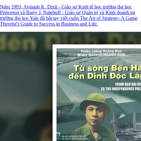
Sách hay nên đọc
Lời giới thiệu cho lần tái bản cuốn sách “The Art of
Strategy”
Năm 1993, Avinash K. Dixit - Giáo sư Kinh tế học trường đại học
Princeton và Barry J. Nalebuff - Giáo sư Quản trị và Kinh doanh tại
trường đại học Yale đã bắt tay viết cuốn The Art of Strategy- A
Game Theorist's Guide to Success in Business and Life.