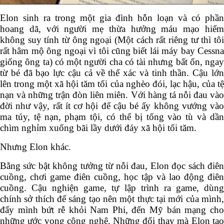
Elon sinh ra trong một gia đình hỗn loạn và có phần
hoang dã, với người mẹ thừa hưởng máu mạo hiểm
không suy tính từ ông ngoại (Một cách rất riêng tư thì
tôi rất hâm mộ ông ngoại vì tôi cũng biết lái máy bay
Cessna giống ông ta) có một người cha có tài nhưng bất
ổn, ngay từ bé đã bạo lực cậu cả về thể xác và tinh thần.
Cậu lớn lên trong một xã hội tăm tối của nghèo đói, lạc
hậu, của tệ nạn và những trận đòn liên miên. Với hàng
tá nỗi đau vào đời như vậy, rất ít cơ hội để cậu bé ấy
không vướng vào ma túy, tệ nạn, phạm tội, có thể bị
tống vào tù và dần chìm nghỉm xuống bãi lầy dưới đáy
xã hội tối tăm.
Nhưng Elon khác.
Bằng sức bật không tưởng từ nỗi đau, Elon đọc sách
điên cuồng, chơi game điên cuồng, học tập và lao động
điên cuồng. Cậu nghiện game, tự lập trình ra game,
dùng chính sở thích để sáng tạo nên một thực tại mới