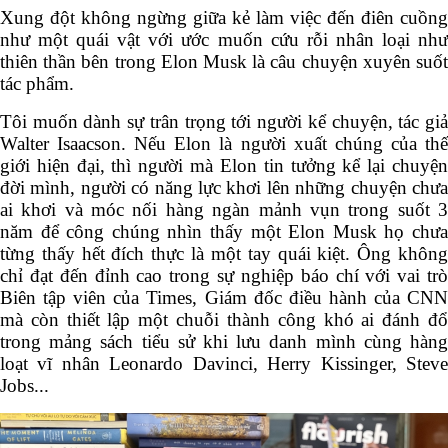
mình,
bị phản bội, thất bại và chịu những đau đớn tinh
thần.
Xung đột không ngừng giữa kẻ làm việc đến điên
cuồng như một quái vật với ước muốn cứu rỗi nhân
loại như thiên thần bên trong Elon Musk là câu chuyện
xuyên suốt tác phẩm.
Tôi muốn dành sự trân trọng tới người kể chuyện, tác
giả Walter Isaacson. Nếu Elon là người xuất chúng của
thế giới hiện đại, thì người mà Elon tin tưởng kể lại
chuyện đời mình, người có năng lực khơi lên những
chuyện chưa ai khơi và móc nối hàng ngàn mảnh vụn
trong suốt 3 năm để công chúng nhìn thấy một Elon
Musk họ chưa từng thấy hết đích thực là một tay quái
kiệt. Ông không chỉ đạt đến đỉnh cao trong sự nghiệp
báo chí với vai trò Biên tập viên của Times, Giám đốc
điều hành của CNN mà còn thiết lập một chuỗi thành
công khó ai đánh đổ trong mảng sách tiểu sử khi lưu
danh mình cùng hàng loạt vĩ nhân Leonardo Davinci,
Herry Kissinger, Steve Jobs...