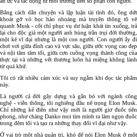
giả bước về những ngày Musk còn bé đến khi thành
danh, khéo léo chắp nối những mảnh vụn ký ức,
tỉnh
táo lý giải những ẩn ức và tác động từ môi trường đến
số phận con người.
Bằng cách dẫn chuyện và lập luận tài tình đó, ông dứt
khoát gỡ vỏ bọc hào nhoáng mà truyền thông tô vẽ
quanh Musk - cốt chỉ phục vụ dư luận khát tin xuống,
trả lại cho độc giả một người anh hùng trần trụi đời
thường, một kẻ vĩ đại nhưng là một con người. Con
người ấy đi chơi vơi giữa đỉnh cao và vực sâu, giữa ước
vọng cao đẹp và nội tâm tăm tối, giữa cơn cuồng vọng
thành công của thực tại và những vết thương luôn há
miệng không lành từ quá khứ.
Tôi có rất nhiều cảm xúc và suy ngẫm khi đọc tác phẩm
này.
Là người cả đời gây dựng và gắn bó với ngành công
nghệ - viễn thông, tôi nghiêng đầu nể trọng Elon
Musk. Chỉ những kẻ điên như vậy mới là người giơ
đuốc tiên phong, như chàng Danko moi tim mình ra