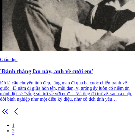
Giáo dục
'Đánh thắng lần này, anh về cưới em'
Đó là câu chuyện tình đẹp, lãng mạn đi qua ba cuộc chiến tranh vệ
quốc. 43 năm đi giữa hòn tên, mũi đạn, vị tướng ấy luôn có niềm tin
mãnh liệt sẽ “sống sót trở về với em”… Và ông đã trở về, sau cả cuộc
đời binh nghiệp như một điều kỳ diệu, như cổ tích tình yêu…
1
2