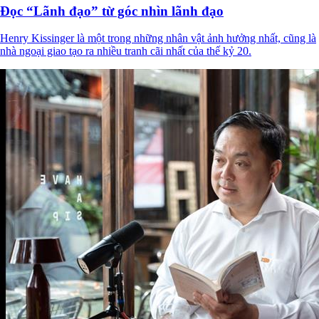
Đọc “Lãnh đạo” từ góc nhìn lãnh đạo
Henry Kissinger là một trong những nhân vật ảnh hưởng nhất, cũng là
nhà ngoại giao tạo ra nhiều tranh cãi nhất của thế kỷ 20.