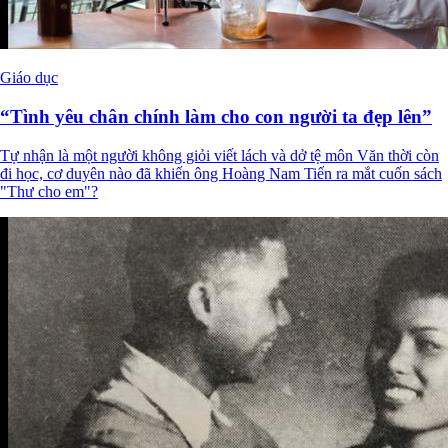
Giáo dục
“Tình yêu chân chính làm cho con người ta đẹp lên”
Tự nhận là một người không giỏi viết lách và dở tệ môn Văn thời còn
đi học, cơ duyên nào đã khiến ông Hoàng Nam Tiến ra mắt cuốn sách
"Thư cho em"?