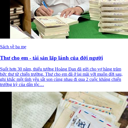
Sách về ba mẹ
Thư cho em - tài sản lấp lánh của đời người
Suốt hơn 30 năm, thiếu tướng Hoàng Đan đã gửi cho vợ hàng trăm
bức thư từ chiến trường. Thư cho em đã ở lại mãi với muôn đời sau,
ghi khắc một tình yêu sắt son cùng nhau đi qua 2 cuộc kháng chiến
trường kỳ của dân tộc…