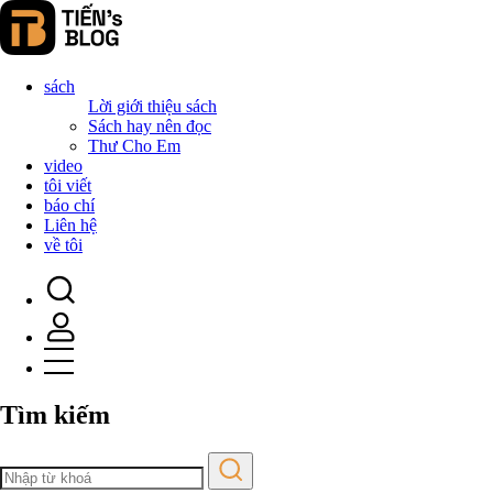
sách
Lời giới thiệu sách
Sách hay nên đọc
Thư Cho Em
video
tôi viết
báo chí
Liên hệ
về tôi
Tìm kiếm