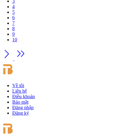
3
4
5
6
7
8
9
10
Về tôi
Liên hệ
Điều khoản
Bảo mật
Đăng nhập
Đăng ký