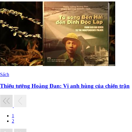
Sách
Thiếu tướng Hoàng Đan: Vị anh hùng của chiến trận
1
2