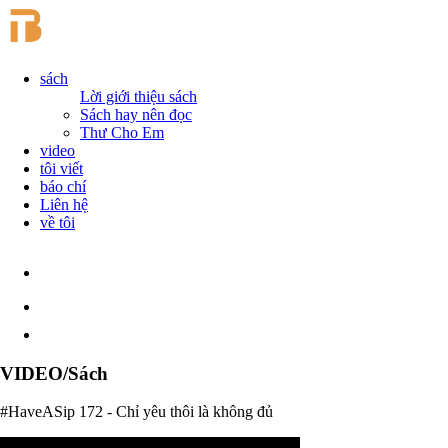
sách
Lời giới thiệu sách
Sách hay nên đọc
Thư Cho Em
video
tôi viết
báo chí
Liên hệ
về tôi
VIDEO/Sách
#HaveASip 172 - Chỉ yêu thôi là không đủ