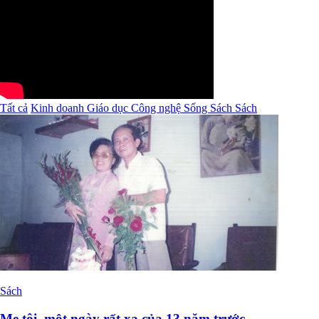
Tất cả
Kinh doanh
Giáo dục
Công nghệ
Sống
Sách
Sách
Sách
Mẹ tôi, một ngày rất xa của 13 năm trước